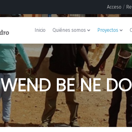
Acceso
/
Re
Inicio
Quiénes somos
Proyectos
O
WEND BE NE DO