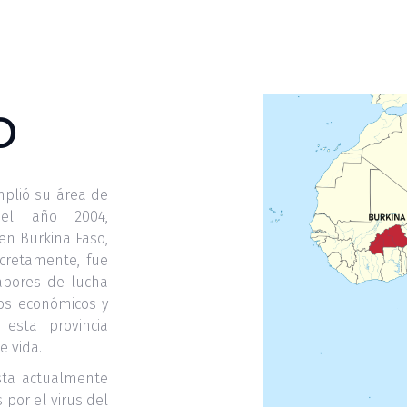
O
mplió su área de
 el año 2004,
en Burkina Faso,
cretamente, fue
abores de lucha
sos económicos y
esta provincia
e vida.
sta actualmente
por el virus del