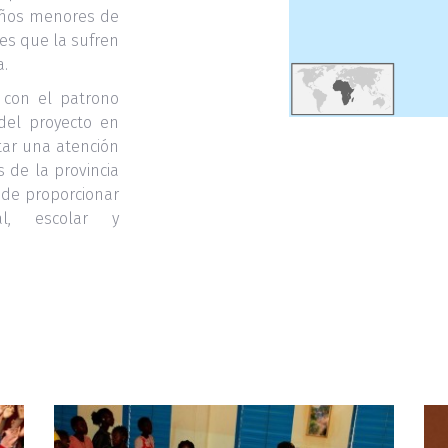
niños menores de
es que la sufren
a.
 con el patrono
del proyecto en
tar una atención
 de la provincia
 de proporcionar
cial, escolar y