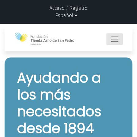
Acceso
/
Registro
Ayudando a
los más
necesitados
desde 1894