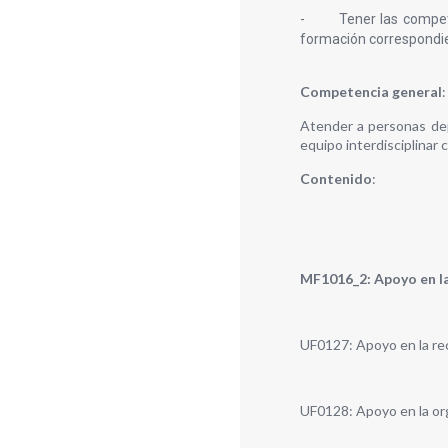
-
Tener las compet
formación correspondien
Competencia general
:
Atender a personas depe
equipo interdisciplinar
Contenido
:
MF1016_2: Apoyo en la 
UF0127: Apoyo en la re
UF0128: Apoyo en la org