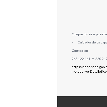
Ocupaciones o puesto
-
Cuidador de discapa
Contacto:
968 122 461 // 620 24
https://sede.sepe.gob.
metodo=verDetalle&co