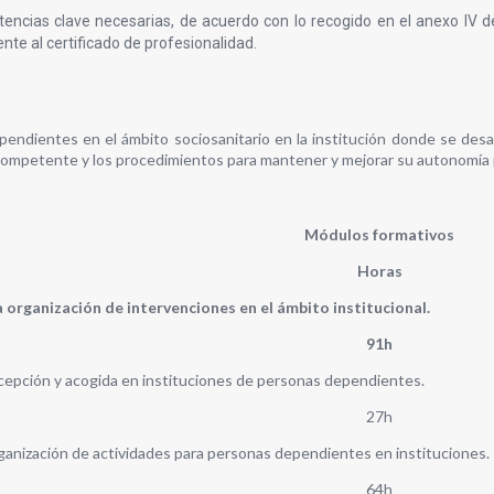
encias clave necesarias, de acuerdo con lo recogido en el anexo IV d
te al certificado de profesionalidad.
ndientes en el ámbito sociosanitario en la institución donde se desarr
 competente y los procedimientos para mantener y mejorar su autonomía p
Módulos formativos
Horas
organización de intervenciones en el ámbito institucional.
91h
cepción y acogida en instituciones de personas dependientes.
27h
anización de actividades para personas dependientes en instituciones.
64h