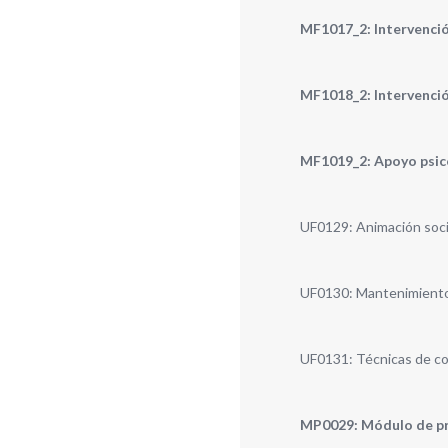
MF1017_2: Intervención
MF1018_2: Intervención
MF1019_2: Apoyo psicos
UF0129: Animación soci
UF0130: Mantenimiento y
UF0131: Técnicas de co
MP0029: Módulo de prá