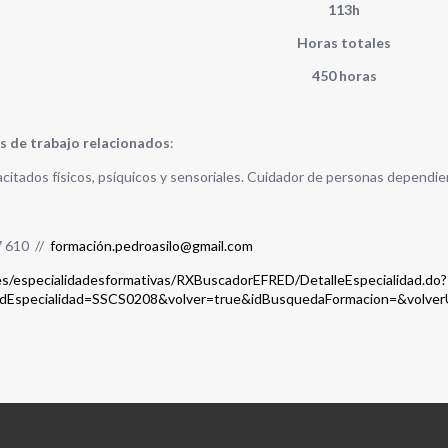
113h
Horas totales
450 horas
s de trabajo relacionados
:
citados físicos, psíquicos y sensoriales. Cuidador de personas dependie
7 610 //
formación.pedroasilo@gmail.com
es/especialidadesformativas/RXBuscadorEFRED/DetalleEspecialidad.do?
dEspecialidad=SSCS0208&volver=true&idBusquedaFormacion=&volver