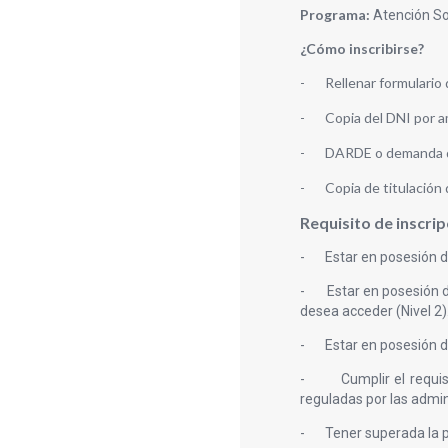
Programa:
Atención So
¿Cómo inscribirse?
-
Rellenar formulario 
-
Copia del DNI por a
-
DARDE o demanda 
-
Copia de titulación 
Requisito de inscrip
-
Estar en posesión d
-
Estar en posesión d
desea acceder (Nivel 2)
-
Estar en posesión d
-
Cumplir el requi
reguladas por las admin
-
Tener superada la 